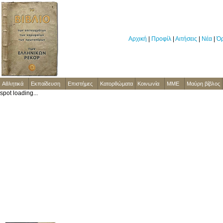
Αρχική
|
Προφίλ
|
Αιτήσεις
|
Νέα
|
Όρ
Αθλητικά
Εκπαίδευση
Επιστήμες
Κατορθώματα
Κοινωνία
ΜΜΕ
Μαύρη βίβλος
spot loading...