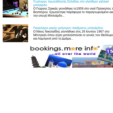
Ο μόνιμος πρωταθλητής Ελλάδας στο ελεύθερο γαλλικό
μπιλιάρδο
Ο Γιώργος Σακκάς γεννήθηκε το1959 στο νησί Πρίγκηπος 
Βοσπόρου. Ερωτεύτηκε παράφορα το παραγνωρισμένο εκε
την εποχή Μπιλιάρδο...
Παγκόσμιο ρεκόρ γρήγορου παιξίματος μπιλιάρδου
Ο Νίκος Νικολαΐδης γεννήθηκε στις 26 Ιουνίου 1967 στο
Μόντρεαλ όπου είχαν μεταναστεύσει οι γονείς του Θεόδωρ
και Λαμπρινή από τη Δράμα...