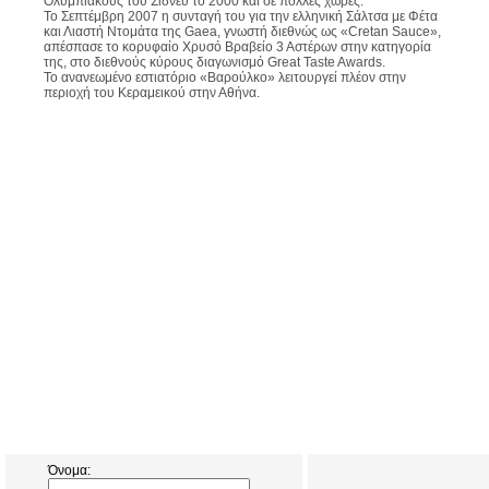
Ολυμπιακούς του Σίδνεϋ το 2000 και σε πολλές χώρες.
Το Σεπτέμβρη 2007 η συνταγή του για την ελληνική Σάλτσα με Φέτα
και Λιαστή Ντομάτα της Gaea, γνωστή διεθνώς ως «Cretan Sauce»,
απέσπασε το κορυφαίο Χρυσό Βραβείο 3 Αστέρων στην κατηγορία
της, στο διεθνούς κύρους διαγωνισμό Great Taste Awards.
Το ανανεωμένο εστιατόριο «Βαρούλκο» λειτουργεί πλέον στην
περιοχή του Κεραμεικού στην Αθήνα.
Όνομα: