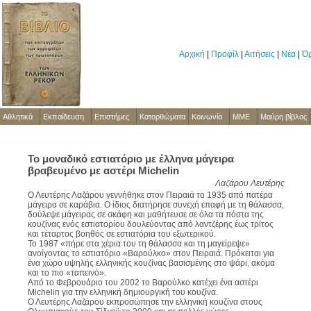
Αρχική
|
Προφίλ
|
Αιτήσεις
|
Νέα
|
Όρ
Αθλητικά
Εκπαίδευση
Επιστήμες
Κατορθώματα
Κοινωνία
ΜΜΕ
Μαύρη βίβλος
Το μοναδικό εστιατόριο με έλληνα μάγειρα
βραβευμένο με αστέρι Michelin
Λαζάρου Λευτέρης
Ο Λευτέρης Λαζάρου γεννήθηκε στον Πειραιά το 1935 από πατέρα
μάγειρα σε καράβια. Ο ίδιος διατήρησε συνεχή επαφή με τη θάλασσα,
δούλεψε μάγειρας σε σκάφη και μαθήτευσε σε όλα τα πόστα της
κουζίνας ενός εστιατορίου δουλεύοντας από λαντζέρης έως τρίτος
και τέταρτος βοηθός σε εστιατόρια του εξωτερικού.
Το 1987 «πήρε στα χέρια του τη θάλασσα και τη μαγείρεψε»
ανοίγοντας το εστιατόριο «Βαρούλκο» στον Πειραιά. Πρόκειται για
ένα χώρο υψηλής ελληνικής κουζίνας βασισμένης στο ψάρι, ακόμα
και το πιο «ταπεινό».
Από το Φεβρουάριο του 2002 το Βαρούλκο κατέχει ένα αστέρι
Michelin για την ελληνική δημιουργική του κουζίνα.
Ο Λευτέρης Λαζάρου εκπροσώπησε την ελληνική κουζίνα στους