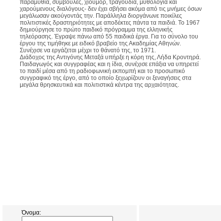
παραμύθια, συμβουλές, χιούμορ, τραγούδια, μυθολογία και
χαρούμενους διαλόγους- δεν έχει σβήσει ακόμα από τις μνήμες όσων
μεγάλωσαν ακούγοντάς την. Παράλληλα διοργάνωνε ποικίλες
πολιτιστικές δραστηριότητες με αποδέκτες πάντα τα παιδιά. Το 1967
δημιούργησε το πρώτο παιδικό πρόγραμμα της ελληνικής
τηλεόρασης. Έγραψε πάνω από 55 παιδικά έργα. Για το σύνολο του
έργου της τιμήθηκε με ειδικό βραβείο της Ακαδημίας Αθηνών.
Συνέχισε να εργάζεται μέχρι το θάνατό της, το 1971.
Διάδοχος της Αντιγόνης Μεταξά υπήρξε η κόρη της, Λήδα Κροντηρά.
Παιδαγωγός και συγγραφέας και η ίδια, συνέχισε επάξια να υπηρετεί
το παιδί μέσα από τη ραδιοφωνική εκπομπή και το προσωπικό
συγγραφικό της έργο, από το οποίο ξεχωρίζουν οι ξεναγήσεις στα
μεγάλα θρησκευτικά και πολιτιστικά κέντρα της αρχαιότητας.
Όνομα: