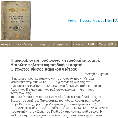
Αρχική
|
Προφίλ
|
Αιτήσεις
|
Νέα
|
Όρ
Αθλητικά
Εκπαίδευση
Επιστήμες
Κατορθώματα
Κοινωνία
ΜΜΕ
Μαύρη βίβλος
Η μακροβιότερη ραδιοφωνική παιδική εκπομπή,
Η πρώτη τηλεοπτική παιδική εκπομπή,
Ο πρώτος θίασος παιδικού θεάτρου
Μεταξά Αντιγόνη
Η εκπαιδευτικός, λογοτέχνις και ηθοποιός Αντιγόνη Μεταξά
γεννήθηκε στην Αθήνα το 1905. Αφιέρωσε τη ζωή της στην
πνευματική καλλιέργεια των παιδιών κι έμεινε γνωστή ως η «θεία
Λένα» των βιβλίων της, των ραδιοφωνικών και τηλεοπτικών
εκπομπών της.
Το 1933 ίδρυσε τον πρώτο ελληνικό θίασο παιδικού θεάτρου, Το
θέατρο του παιδιού. Παντρεύτηκε τον Κώστα Κροντηρά, πρώτο
σκηνοθέτη στο χώρο της ραδιοφωνίας και συνεργάστηκε μαζί του
στο Ραδιοφωνικό Σταθμό Αθηνών. Από το 1942 ως το 1966 διετέλεσε
προισταμένη της «Ώρας του Παιδιού» στο κρατικό ραδιόφωνο. Η
καθημερινή πρωινή εκπομπή «Καλημέρα παιδάκια»- γεμάτη από